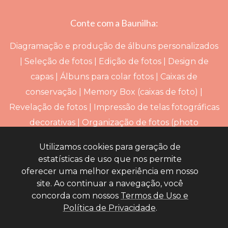
Conte com a Baunilha:
Diagramação e produção de álbuns personalizados
| Seleção de fotos | Edição de fotos | Design de
capas | Álbuns para colar fotos | Caixas de
conservação | Memory Box (caixas de foto) |
Revelação de fotos | Impressão de telas fotográficas
decorativas | Organização de fotos (photo
organizer)
Utilizamos cookies para geração de
estatísticas de uso que nos permite
oferecer uma melhor experiência em nosso
site. Ao continuar a navegação, você
concorda com nossos
Termos de Uso e
Voltar
Política de Privacidade
.
ao topo